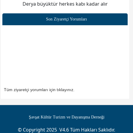
Derya büyüktür herkes kabı kadar alır
Ekrem YILDIZ
Son Ziyaretçi Yorumları
Turgut ALTUNAL
Fuat YÜKSEK
Hakan YAZ
Mehmet KARA
Mehmet ALTUN
Tüm ziyaretçi yorumları için tıklayınız.
Vahdettin KAYA
Denetleme kurulu
Naci DEMIR
Şavşat Kültür Turizm ve Dayanışma Derneği
© Copyright 2025 V4.6 Tüm Hakları Saklıdır.
Yücel ÖZCAN