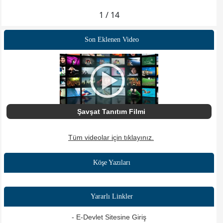
1 / 14
Son Eklenen Video
Şavşat Tanıtım Filmi
Tüm videolar için tıklayınız.
Köşe Yazıları
Yararlı Linkler
- E-Devlet Sitesine Giriş