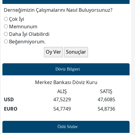
*Dernek Başkanlığına*
Derneğimizin Çalışmalarını Nasıl Buluyorsunuz?
Ertan KARAGÖZ
Çok İyi
Memnunum
Daha İyi Olabilirdi
Beğenmiyorum.
**Başkan Yardımcıları*
Musa ÖZKAN
Türker ÜNLÜ
Döviz Bilgieri
Merkez Bankası Döviz Kuru
ALIŞ
SATIŞ
*Mali Sekreter*
USD
47,5229
47,6085
Metin KANAR
EURO
54,7749
54,8736
Özlü Sözler
*Üyeliklere*