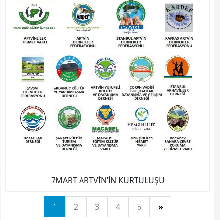
7MART ARTVİN’İN KURTULUŞU
1
2
3
4
5
»